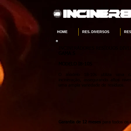
HOME
RES. DIVERSOS
RES
INCINERADORES RESÍDUOS DIVE
GAMA S
MODELO I8-10S
O modelo 18-10s utiliza uma câ
incineração, assegurando altos ní
uma ampla variedade de resíduos.
Garantia de 12 meses
para todos os 