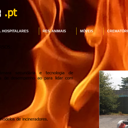
.pt
. HOSPITALARES
RES. ANIMAIS
MÓVEIS
CREMATÓRI
RSOS:
mara secundária e tecnologia de
veis de desempenho ao para lidar com
modelos de incineradores.