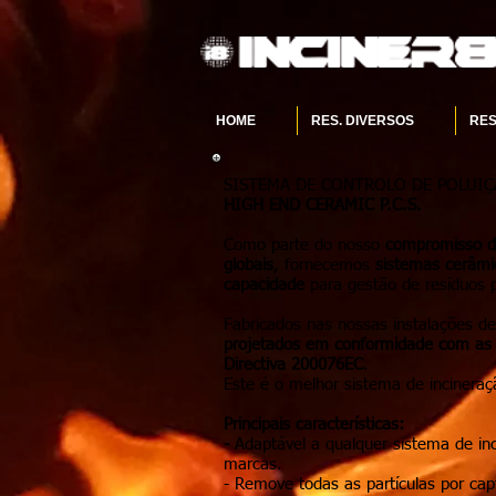
HOME
RES. DIVERSOS
RES
SISTEMA DE CONTROLO DE POLUI
HIGH END CERAMIC P.C.S.
Como parte do nosso
compromisso de
globais
, fornecemos
sistemas cerâmic
capacidade
para gestão de resíduos p
Fabricados nas nossas instalações d
projetados em conformidade com as r
Directiva 200076EC
.
Este é o melhor sistema de incinera
Principais características:
-
Adaptável a qualquer sistema de i
marcas.
- Remove todas as partículas por capt