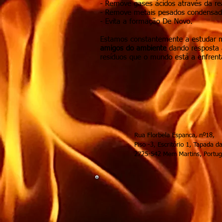
- Remove gases ácidos através da re
- Remove metais pesados condensados
- Evita a formação De Novo.
Estamos constantemente a estudar 
amigos do ambiente
dando resposta 
resíduos que o mundo está a enfrent
Rua Florbela 
Piso -3, Escritó
2725-542 M