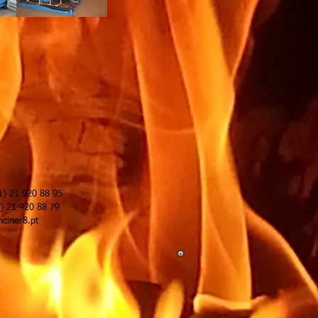
0 88 95
20 88 79
ciner8.pt