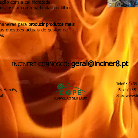
ação com a cal hidratada.
, assim como partículas no filtro.
maneiras para
produzir produtos mais
às questões actuais de gestão de
ar.
geral@inciner8.pt
INCINERE CONNOSCO:
Espanca, nº18, Telef.: (+351) 21 92
rio 1, Tapada das Mercês, Fax: (+351) 21 9
em Martins, Portugal Site:
www.in
SEMPRE AO SEU LADO