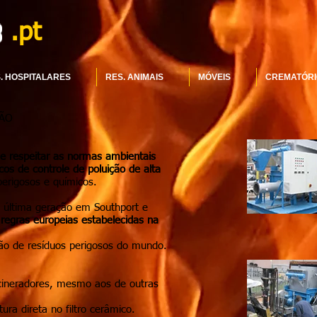
.pt
. HOSPITALARES
RES. ANIMAIS
MÓVEIS
CREMATÓRI
ÇÃO
 respeitar as normas ambientais
os de controle de poluição de alta
erigosos e químicos.
e última geração em Southport e
egras europeias estabelecidas na
ção de resíduos perigosos do mundo.
ncineradores, mesmo aos de outras
ura direta no filtro cerâmico.