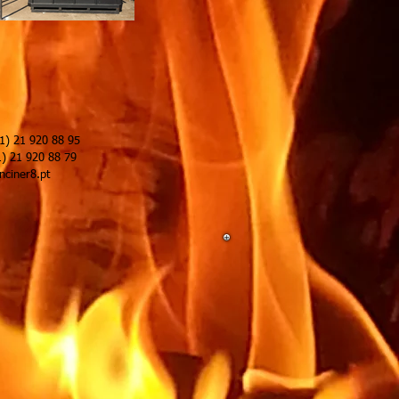
0 88 95
920 88 79
ciner8.pt