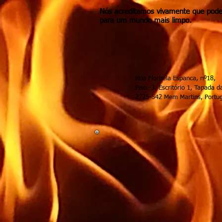
Nós acreditamos vivamente que pode
para um mundo mais limpo.
Rua Florbela 
Piso -3, Escritó
2725-542 M