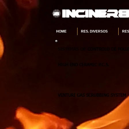
HOME
RES. DIVERSOS
RES
SISTEMAS DE
CONTROLO DE POLU
HIGH END CERAMIC P.C.S.
VENTURI GAS SCRUBBING SYSTEM