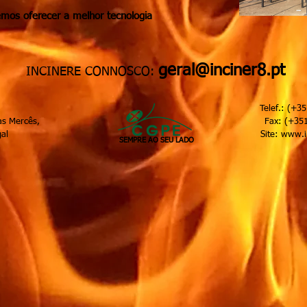
mos oferecer a melhor tecnologia
geral@inciner8.pt
INCINERE CONNOSCO:
Espanca, nº18, Telef.: (+351) 21 92
rio 1, Tapada das Mercês, Fax: (+351) 21 
em Martins, Portugal Site:
www.in
SEMPRE AO SEU LADO